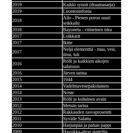
2019
Kaikki synnit (draamasarja)
2019
Luontosinfonia
Ailo - Pienen poron suuri
2018
seikkailu
2018
Bayoneta - viimeinen isku
2017
Loikkarit
2017
Ikitie
Neljä elementtiä - maa, vesi,
2017
ilma, tuli
Rölli ja kaikkien aikojen
2016
salaisuus
2016
Järven tarina
2015
1944
2014
Vadelmavenepakolainen
2014
Noste
2013
Rölli ja kultainen avain
2012
Metsän tarina
2012
Rakkauden rasvaprosentti
2011
Syvälle Salattu
2010
Harjunpää ja pahan pappi
2009
Havukka-ahon ajattelija