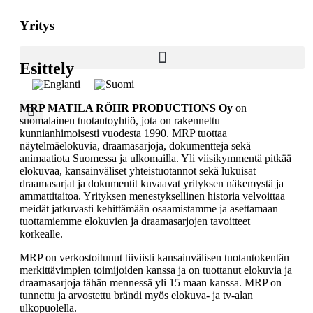
Yritys
Esittely
MRP MATILA RÖHR PRODUCTIONS Oy
on
suomalainen tuotantoyhtiö, jota on rakennettu
kunnianhimoisesti vuodesta 1990. MRP tuottaa
näytelmäelokuvia, draamasarjoja, dokumentteja sekä
animaatiota Suomessa ja ulkomailla. Yli viisikymmentä pitkää
elokuvaa, kansainväliset yhteistuotannot sekä lukuisat
draamasarjat ja dokumentit kuvaavat yrityksen näkemystä ja
ammattitaitoa. Yrityksen menestyksellinen historia velvoittaa
meidät jatkuvasti kehittämään osaamistamme ja asettamaan
tuottamiemme elokuvien ja draamasarjojen tavoitteet
korkealle.
MRP on verkostoitunut tiiviisti kansainvälisen tuotantokentän
merkittävimpien toimijoiden kanssa ja on tuottanut elokuvia ja
draamasarjoja tähän mennessä yli 15 maan kanssa. MRP on
tunnettu ja arvostettu brändi myös elokuva- ja tv-alan
ulkopuolella.