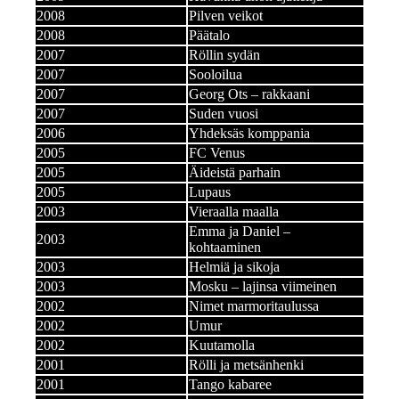
2008
Pilven veikot
2008
Päätalo
2007
Röllin sydän
2007
Sooloilua
2007
Georg Ots – rakkaani
2007
Suden vuosi
2006
Yhdeksäs komppania
2005
FC Venus
2005
Äideistä parhain
2005
Lupaus
2003
Vieraalla maalla
Emma ja Daniel –
2003
kohtaaminen
2003
Helmiä ja sikoja
2003
Mosku – lajinsa viimeinen
2002
Nimet marmoritaulussa
2002
Umur
2002
Kuutamolla
2001
Rölli ja metsänhenki
2001
Tango kabaree