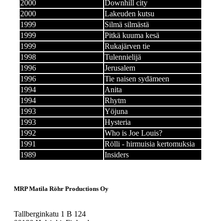
2000
Downhill city
2000
Lakeuden kutsu
1999
Silmä silmästä
1999
Pitkä kuuma kesä
1999
Rukajärven tie
1998
Tulennielijä
1996
Jerusalem
1996
Tie naisen sydämeen
1994
Anita
1994
Rhytm
1993
Yöjuna
1993
Hysteria
1992
Who is Joe Louis?
1991
Rölli - hirmuisia kertomuksia
1989
Insiders
MRP Matila Röhr Productions Oy
Tallberginkatu 1 B 124