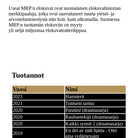
Useat MRP:n elokuvat ovat suomalaisen elokuvahistorian
merkkipaaluja, jotka ovat saavuttaneet suurta yleisö- ja
arvostelumenestystä niin koti- kuin ulkomailla. Suomessa
MRP:n tuottamiin elokuviin on myyty
yli neljä miljoonaa elokuvateatterilippua.
Tuotannot
Vuosi
Nimi
2023
Hamsterit
2021
Tunturin tarina
2020
Paratiisi (draamasarja)
2020
Rauhantekijä (draamasarja)
2020
Kaikki synnit 2 (draamasarja)
En del av mitt hjärta - Olet
2019
aina sydämessäni