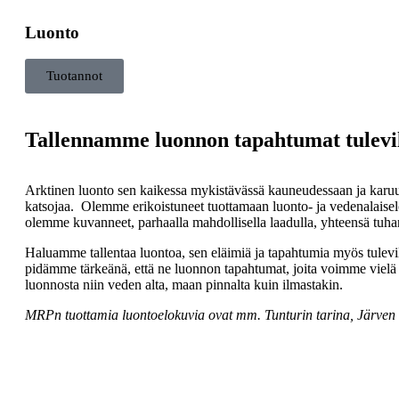
Luonto
Tuotannot
Tallennamme luonnon tapahtumat tulevil
Arktinen luonto sen kaikessa mykistävässä kauneudessaan ja karuude
katsojaa. Olemme erikoistuneet tuottamaan luonto- ja vedenalaisel
olemme kuvanneet, parhaalla mahdollisella laadulla, yhteensä tuhan
Haluamme tallentaa luontoa, sen eläimiä ja tapahtumia myös tulevi
pidämme tärkeänä, että ne luonnon tapahtumat, joita voimme vielä 
luonnosta niin veden alta, maan pinnalta kuin ilmastakin.
MRPn tuottamia luontoelokuvia ovat mm. Tunturin tarina, Järven ta