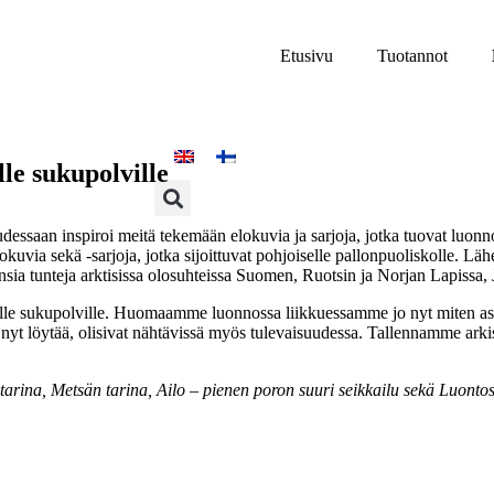
Etusivu
Tuotannot
le sukupolville
ssaan inspiroi meitä tekemään elokuvia ja sarjoja, jotka tuovat luonno
okuvia sekä -sarjoja, jotka sijoittuvat pohjoiselle pallonpuoliskolle.
sia tunteja arktisissa olosuhteissa Suomen, Ruotsin ja Norjan Lapissa, J
lle sukupolville. Huomaamme luonnossa liikkuessamme jo nyt miten asia
nyt löytää, olisivat nähtävissä myös tulevaisuudessa. Tallennamme ark
rina, Metsän tarina, Ailo – pienen poron suuri seikkailu sekä Luontos