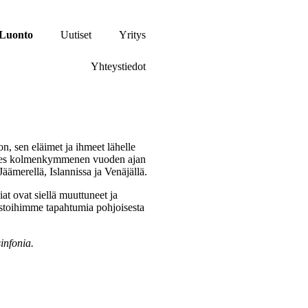
Luonto
Uutiset
Yritys
Yhteystiedot
n, sen eläimet ja ihmeet lähelle
 Lähes kolmenkymmenen vuoden ajan
äämerellä, Islannissa ja Venäjällä.
t ovat siellä muuttuneet ja
istoihimme tapahtumia pohjoisesta
infonia.