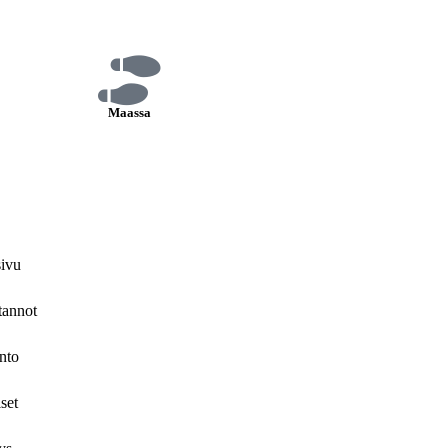
Maassa
sivu
tannot
nto
set