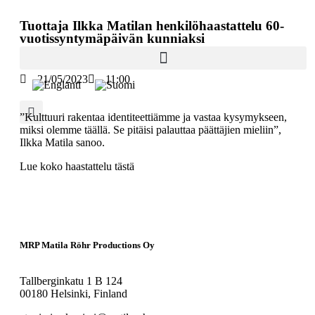
Tuottaja Ilkka Matilan henkilöhaastattelu 60-
vuotissyntymäpäivän kunniaksi
21/05/2023
11:00
”Kulttuuri rakentaa identiteettiämme ja vastaa kysymykseen,
miksi olemme täällä. Se pitäisi palauttaa päättäjien mieliin”,
Ilkka Matila sanoo.
Lue koko haastattelu
tästä
MRP Matila Röhr Productions Oy
Tallberginkatu 1 B 124
00180 Helsinki, Finland