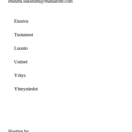
etunimi.sukunimi@matilarohr.com
Etusivu
Tuotannot
Luonto
Uutiset
Yritys
Yhteystiedot
Hosting by
Sivustamo