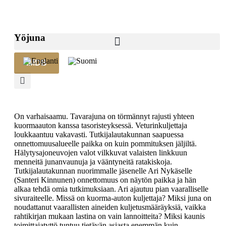
Yöjuna
IMDB
On varhaisaamu. Tavarajuna on törmännyt rajusti yhteen
kuormaauton kanssa tasoristeyksessä. Veturinkuljettaja
loukkaantuu vakavasti. Tutkijalautakunnan saapuessa
onnettomuusalueelle paikka on kuin pommituksen jäljiltä.
Hälytysajoneuvojen valot vilkkuvat valaisten linkkuun
menneitä junanvaunuja ja vääntyneitä ratakiskoja.
Tutkijalautakunnan nuorimmalle jäsenelle Ari Nykäselle
(Santeri Kinnunen) onnettomuus on näytön paikka ja hän
alkaa tehdä omia tutkimuksiaan. Ari ajautuu pian vaaralliselle
sivuraiteelle. Missä on kuorma-auton kuljettaja? Miksi juna on
noudattanut vaarallisten aineiden kuljetusmääräyksiä, vaikka
rahtikirjan mukaan lastina on vain lannoitteita? Miksi kaunis
toimittajatyttö tuntuu tietävän asiasta enemmän kuin