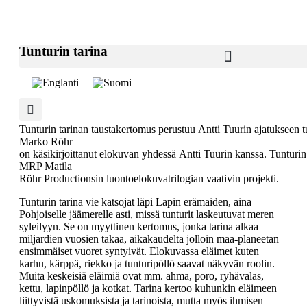
Tunturin tarina
Tunturin tarinan taustakertomus perustuu Antti Tuurin ajatukseen tu
Marko Röhr
on käsikirjoittanut elokuvan yhdessä Antti Tuurin kanssa. Tunturin
MRP Matila
Röhr Productionsin luontoelokuvatrilogian vaativin projekti.
Tunturin tarina vie katsojat läpi Lapin erämaiden, aina
Pohjoiselle jäämerelle asti, missä tunturit laskeutuvat meren
syleilyyn. Se on myyttinen kertomus, jonka tarina alkaa
miljardien vuosien takaa, aikakaudelta jolloin maa-planeetan
ensimmäiset vuoret syntyivät. Elokuvassa eläimet kuten
karhu, kärppä, riekko ja tunturipöllö saavat näkyvän roolin.
Muita keskeisiä eläimiä ovat mm. ahma, poro, ryhävalas,
kettu, lapinpöllö ja kotkat. Tarina kertoo kuhunkin eläimeen
liittyvistä uskomuksista ja tarinoista, mutta myös ihmisen