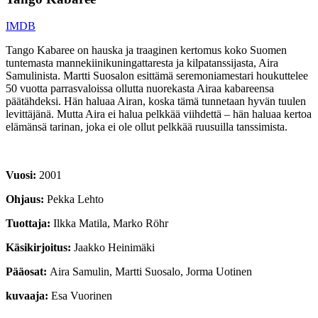
IMDB
Tango Kabaree on hauska ja traaginen kertomus koko Suomen
tuntemasta mannekiinikuningattaresta ja kilpatanssijasta, Aira
Samulinista. Martti Suosalon esittämä seremoniamestari houkuttelee
50 vuotta parrasvaloissa ollutta nuorekasta Airaa kabareensa
päätähdeksi. Hän haluaa Airan, koska tämä tunnetaan hyvän tuulen
levittäjänä. Mutta Aira ei halua pelkkää viihdettä – hän haluaa kertoa
elämänsä tarinan, joka ei ole ollut pelkkää ruusuilla tanssimista.
2001
Pekka Lehto
Ilkka Matila, Marko Röhr
Jaakko Heinimäki
Aira Samulin, Martti Suosalo, Jorma Uotinen
Esa Vuorinen