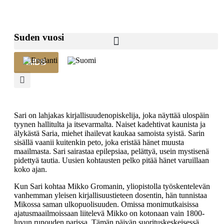
Suden vuosi
IMDB
Sari on lahjakas kirjallisuudenopiskelija, joka näyttää ulospäin
tyynen hallitulta ja itsevarmalta. Naiset kadehtivat kaunista ja
älykästä Saria, miehet ihailevat kaukaa samoista syistä. Sarin
sisällä vaanii kuitenkin peto, joka eristää hänet muusta
maailmasta. Sari sairastaa epilepsiaa, pelättyä, usein mystisenä
pidettyä tautia. Uusien kohtausten pelko pitää hänet varuillaan
koko ajan.
Kun Sari kohtaa Mikko Gromanin, yliopistolla työskentelevän
vanhemman yleisen kirjallisuustieteen dosentin, hän tunnistaa
Mikossa saman ulkopuolisuuden. Omissa monimutkaisissa
ajatusmaailmoissaan liitelevä Mikko on kotonaan vain 1800-
luvun runouden parissa. Tämän päivän suorituskeskeisessä