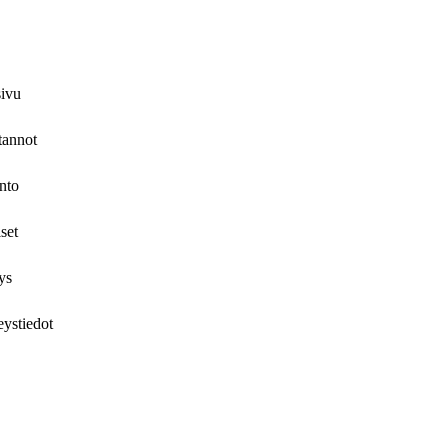
sivu
tannot
nto
set
ys
ystiedot