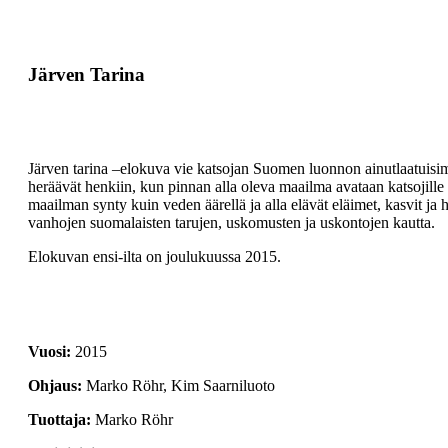
Järven Tarina
Järven tarina –elokuva vie katsojan Suomen luonnon ainutlaatuisim
heräävät henkiin, kun pinnan alla oleva maailma avataan katsojille e
maailman synty kuin veden äärellä ja alla elävät eläimet, kasvit ja 
vanhojen suomalaisten tarujen, uskomusten ja uskontojen kautta.
Elokuvan ensi-ilta on joulukuussa 2015.
2015
Marko Röhr, Kim Saarniluoto
Marko Röhr