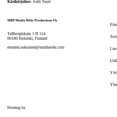
Antti Tuuri
MRP Matila Röhr Productions Oy
Etu
Tallberginkatu 1 B 124
Tuo
00180 Helsinki, Finland
etunimi.sukunimi@matilarohr.com
Luo
Uuti
Yrit
Yhte
Hosting by
Sivustamo