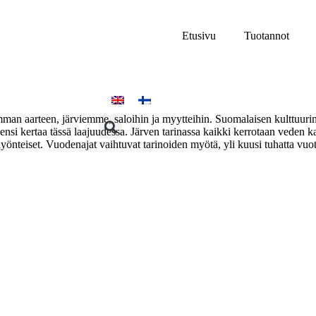
Etusivu
Tuotannot
man aarteen, järviemme, saloihin ja myytteihin. Suomalaisen kulttuurin
nsi kertaa tässä laajuudessa. Järven tarinassa kaikki kerrotaan veden ka
hyönteiset. Vuodenajat vaihtuvat tarinoiden myötä, yli kuusi tuhatta vuot