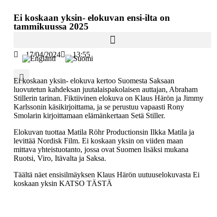
Ei koskaan yksin- elokuvan ensi-ilta on
tammikuussa 2025
17/04/2024
13:55
Ei koskaan yksin- elokuva kertoo Suomesta Saksaan
luovutetun kahdeksan juutalaispakolaisen auttajan, Abraham
Stillerin tarinan. Fiktiivinen elokuva on Klaus Härön ja Jimmy
Karlssonin käsikirjoittama, ja se perustuu vapaasti Rony
Smolarin kirjoittamaan elämänkertaan Setä Stiller.
Elokuvan tuottaa Matila Röhr Productionsin Ilkka Matila ja
levittää Nordisk Film. Ei koskaan yksin on viiden maan
mittava yhteistuotanto, jossa ovat Suomen lisäksi mukana
Ruotsi, Viro, Itävalta ja Saksa.
Täältä näet ensisilmäyksen Klaus Härön uutuuselokuvasta Ei
koskaan yksin
KATSO TÄSTÄ