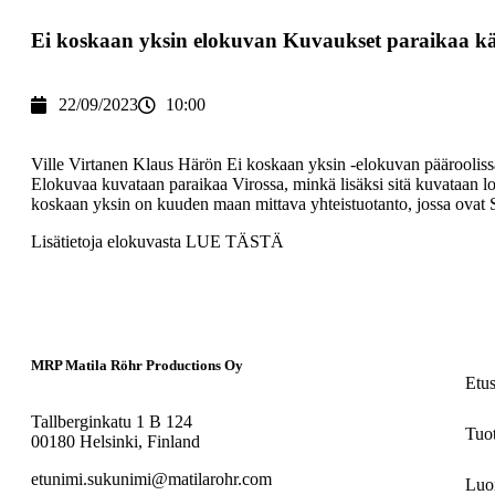
Ei koskaan yksin elokuvan Kuvaukset paraikaa kä
22/09/2023
10:00
Ville Virtanen Klaus Härön Ei koskaan yksin -elokuvan päärooliss
Elokuvaa kuvataan paraikaa Virossa, minkä lisäksi sitä kuvataan l
koskaan yksin on kuuden maan mittava yhteistuotanto, jossa ovat S
Lisätietoja elokuvasta
LUE TÄSTÄ
MRP Matila Röhr Productions Oy
Etu
Tallberginkatu 1 B 124
Tuo
00180 Helsinki, Finland
etunimi.sukunimi@matilarohr.com
Luo