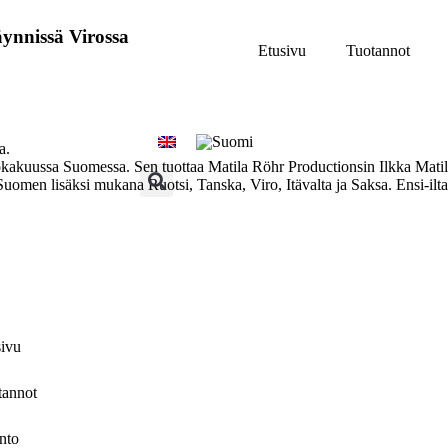
ynnissä Virossa
Etusivu
Tuotannot
a.
okakuussa Suomessa. Sen tuottaa Matila Röhr Productionsin Ilkka Matila
uomen lisäksi mukana Ruotsi, Tanska, Viro, Itävalta ja Saksa. Ensi-il
sivu
tannot
nto